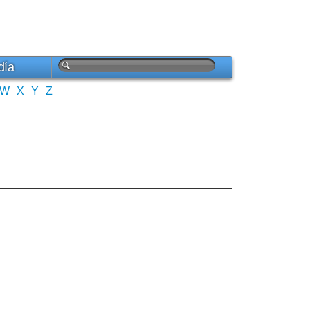
día
W
X
Y
Z