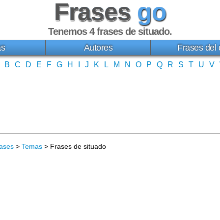
Frases
go
Tenemos 4
frases de situado
.
as
Autores
Frases del 
B
C
D
E
F
G
H
I
J
K
L
M
N
O
P
Q
R
S
T
U
V
ases
>
Temas
> Frases de situado