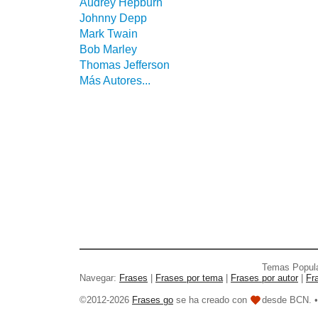
Audrey Hepburn
Johnny Depp
Mark Twain
Bob Marley
Thomas Jefferson
Más Autores...
Temas Popul
Navegar:
Frases
|
Frases por tema
|
Frases por autor
|
Fr
©2012-2026
Frases go
se ha creado con
desde BCN. 