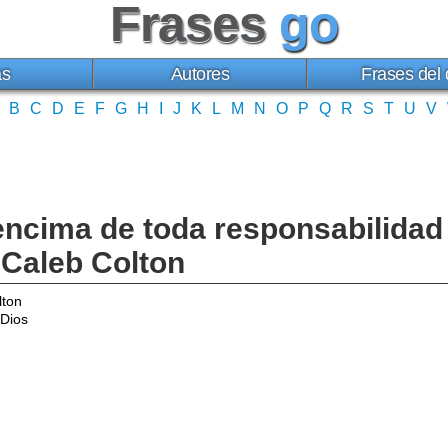
Frases
go
as
Autores
Frases del 
B
C
D
E
F
G
H
I
J
K
L
M
N
O
P
Q
R
S
T
U
V
encima de toda responsabilida
s Caleb Colton
lton
Dios