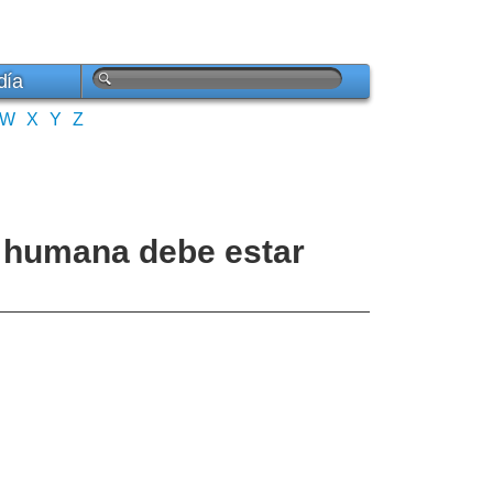
día
W
X
Y
Z
d humana debe estar