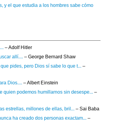
as, y el que estudia a los hombres sabe cómo
..
– Adolf Hitler
car allí....
– George Bernard Shaw
que pides, pero Dios sí sabe lo que t...
–
ra Dios....
– Albert Einstein
te quien podemos humillarnos sin desespe...
–
 estrellas, millones de ellas, bril...
– Sai Baba
s nunca ha creado dos personas exactam...
–