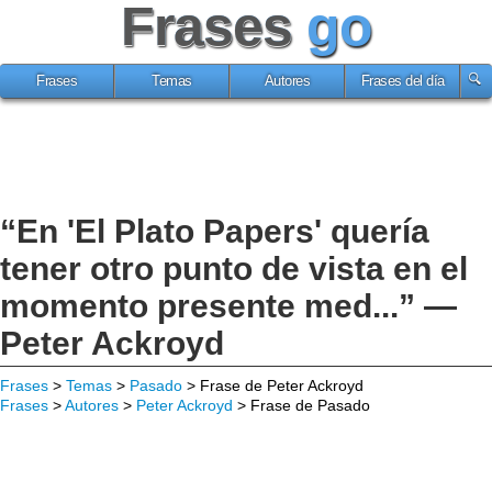
Frases
go
Frases
Temas
Autores
Frases del día
“En 'El Plato Papers' quería
tener otro punto de vista en el
momento presente med...” —
Peter Ackroyd
Frases
>
Temas
>
Pasado
> Frase de Peter Ackroyd
Frases
>
Autores
>
Peter Ackroyd
> Frase de Pasado