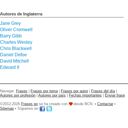
Autores de Inglaterra
Jane Grey
Oliver Cromwell
Barry Gibb
Charles Wesley
Chris Blackwell
Daniel Defoe
David Mitchell
Edward II
Navegar:
Frases
|
Frases por tema
|
Frases por autor
|
Frases del día
|
Autores por profesión
|
Autores por país
|
Fechas importantes
|
Enviar frase
©2012-2026
Frases go
se ha creado con
desde BCN. •
Contactar
•
Sitemap
• Síguenos en