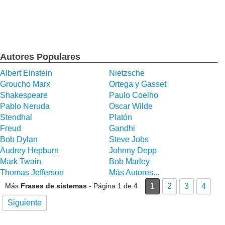
Autores Populares
Albert Einstein
Nietzsche
Groucho Marx
Ortega y Gasset
Shakespeare
Paulo Coelho
Pablo Neruda
Oscar Wilde
Stendhal
Platón
Freud
Gandhi
Bob Dylan
Steve Jobs
Audrey Hepburn
Johnny Depp
Mark Twain
Bob Marley
Thomas Jefferson
Más Autores...
Más
Frases de sistemas
- Página 1 de 4
1
2
3
4
Siguiente