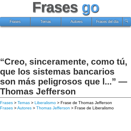
Frases
go
Frases
Temas
Autores
Frases del día
“Creo, sinceramente, como tú,
que los sistemas bancarios
son más peligrosos que l...” —
Thomas Jefferson
Frases
>
Temas
>
Liberalismo
> Frase de Thomas Jefferson
Frases
>
Autores
>
Thomas Jefferson
> Frase de Liberalismo