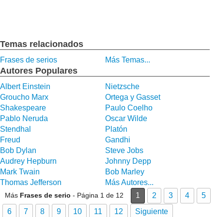
Temas relacionados
Frases de serios
Más Temas...
Autores Populares
Albert Einstein
Nietzsche
Groucho Marx
Ortega y Gasset
Shakespeare
Paulo Coelho
Pablo Neruda
Oscar Wilde
Stendhal
Platón
Freud
Gandhi
Bob Dylan
Steve Jobs
Audrey Hepburn
Johnny Depp
Mark Twain
Bob Marley
Thomas Jefferson
Más Autores...
Más
Frases de serio
- Página 1 de 12
1
2
3
4
5
6
7
8
9
10
11
12
Siguiente