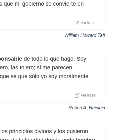
as que mi gobierno se convierte en
Ver frase
William Howard Taft
ponsable
de todo lo que hago. Soy
lero, las tolero; si me parecen
rque sé que sólo yo soy moralmente
Ver frase
Robert A. Heinlein
s principios divinos y los pusieron