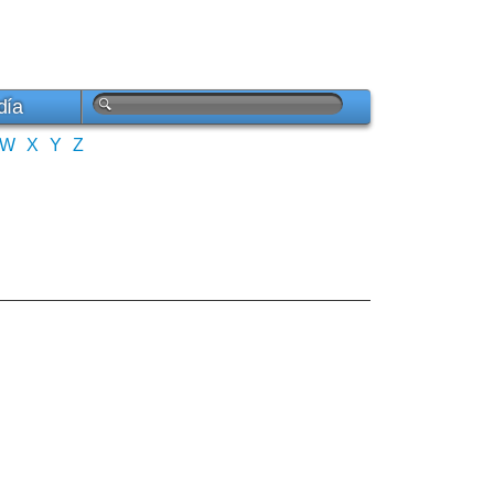
día
W
X
Y
Z