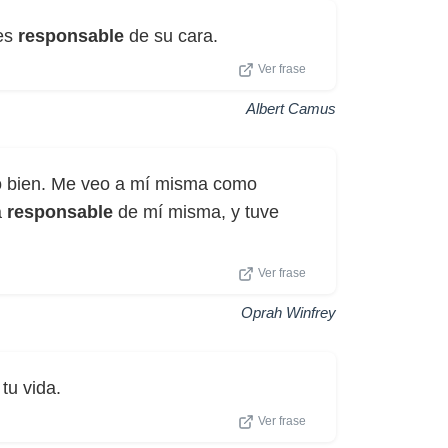
 es
responsable
de su cara.
Ver frase
Albert Camus
do bien. Me veo a mí misma como
a
responsable
de mí misma, y tuve
Ver frase
Oprah Winfrey
tu vida.
Ver frase