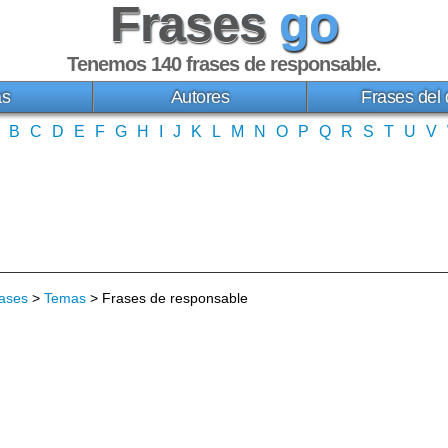
Frases
go
Tenemos 140
frases de responsable
.
as
Autores
Frases del 
B
C
D
E
F
G
H
I
J
K
L
M
N
O
P
Q
R
S
T
U
V
ases
>
Temas
> Frases de responsable