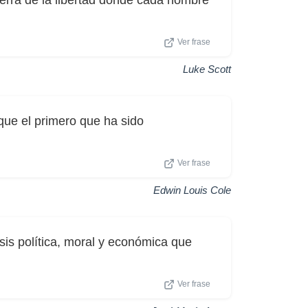
tierra de la libertad donde cada hombre
Ver frase
Luke Scott
que el primero que ha sido
Ver frase
Edwin Louis Cole
isis política, moral y económica que
Ver frase