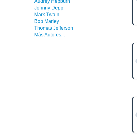
Audrey Hepburn
Johnny Depp
Mark Twain
Bob Marley
Thomas Jefferson
Más Autores...