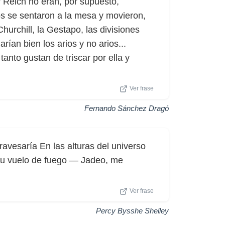
r Reich no eran, por supuesto,
nos se sentaron a la mesa y movieron,
 Churchill, la Gestapo, las divisiones
rían bien los arios y no arios...
anto gustan de triscar por ella y
Ver frase
Fernando Sánchez Dragó
ravesaría En las alturas del universo
su vuelo de fuego — Jadeo, me
Ver frase
Percy Bysshe Shelley