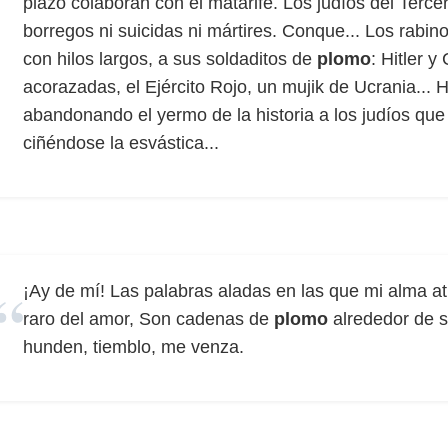
plazo colaboran con el matarife. Los judíos del Terce
borregos ni suicidas ni mártires. Conque... Los rabi
con hilos largos, a sus soldaditos de
plomo
: Hitler y
acorazadas, el Ejército Rojo, un mujik de Ucrania... Ha
abandonando el yermo de la historia a los judíos que t
ciñéndose la esvástica...
¡Ay de mí! Las palabras aladas en las que mi alma at
raro del amor, Son cadenas de
plomo
alrededor de 
hunden, tiemblo, me venza.