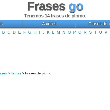
Frases
go
Tenemos 14
frases de plomo
.
as
Autores
Frases del 
B
C
D
E
F
G
H
I
J
K
L
M
N
O
P
Q
R
S
T
U
V
ases
>
Temas
> Frases de plomo