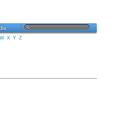
día
W
X
Y
Z