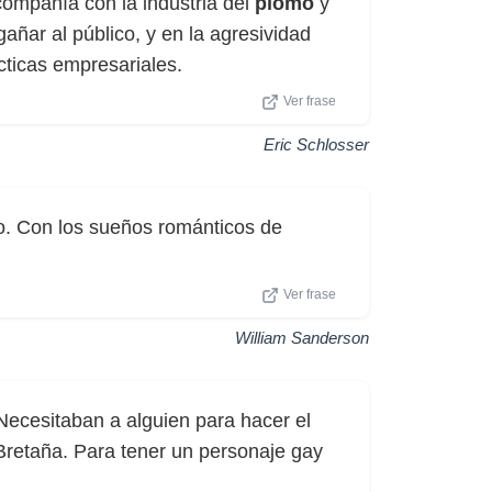
compañía con la industria del
plomo
y
gañar al público, y en la agresividad
cticas empresariales.
Ver frase
Eric Schlosser
rlo. Con los sueños románticos de
Ver frase
William Sanderson
 Necesitaban a alguien para hacer el
retaña. Para tener un personaje gay