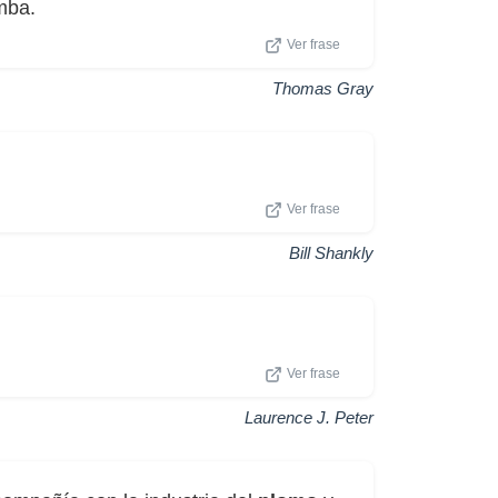
umba.
Ver frase
Thomas Gray
Ver frase
Bill Shankly
Ver frase
Laurence J. Peter