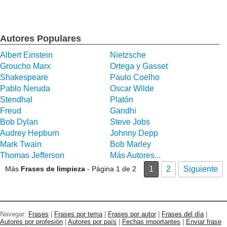
Autores Populares
Albert Einstein
Nietzsche
Groucho Marx
Ortega y Gasset
Shakespeare
Paulo Coelho
Pablo Neruda
Oscar Wilde
Stendhal
Platón
Freud
Gandhi
Bob Dylan
Steve Jobs
Audrey Hepburn
Johnny Depp
Mark Twain
Bob Marley
Thomas Jefferson
Más Autores...
Más
Frases de limpieza
- Página 1 de 2
1
2
Siguiente
Navegar:
Frases
|
Frases por tema
|
Frases por autor
|
Frases del día
|
Autores por profesión
|
Autores por país
|
Fechas importantes
|
Enviar frase