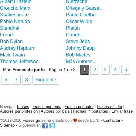
Albert Einstein
Nietzsche
Groucho Marx
Ortega y Gasset
Shakespeare
Paulo Coelho
Pablo Neruda
Oscar Wilde
Stendhal
Platón
Freud
Gandhi
Bob Dylan
Steve Jobs
Audrey Hepburn
Johnny Depp
Mark Twain
Bob Marley
Thomas Jefferson
Más Autores...
Más
Frases de junto
- Página 1 de 8
1
2
3
4
5
6
7
8
Siguiente
Navegar:
Frases
|
Frases por tema
|
Frases por autor
|
Frases del día
|
Autores por profesión
|
Autores por país
|
Fechas importantes
|
Enviar frase
©2012-2026
Frases go
se ha creado con
desde BCN. •
Contactar
•
Sitemap
• Síguenos en