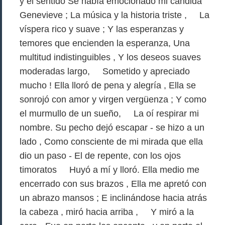
y el sentido Se había emocionado mi cándida
Genevieve ; La música y la historia triste , La
víspera rico y suave ; Y las esperanzas y
temores que encienden la esperanza, Una
multitud indistinguibles , Y los deseos suaves
moderadas largo, Sometido y apreciado
mucho ! Ella lloró de pena y alegría , Ella se
sonrojó con amor y virgen vergüenza ; Y como
el murmullo de un sueño, La oí respirar mi
nombre. Su pecho dejó escapar - se hizo a un
lado , Como consciente de mi mirada que ella
dio un paso - El de repente, con los ojos
timoratos Huyó a mí y lloró. Ella medio me
encerrado con sus brazos , Ella me apretó con
un abrazo mansos ; E inclinándose hacia atrás
la cabeza , miró hacia arriba , Y miró a la