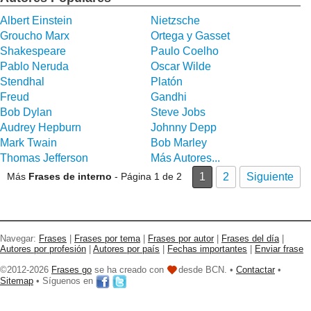
Albert Einstein
Nietzsche
Groucho Marx
Ortega y Gasset
Shakespeare
Paulo Coelho
Pablo Neruda
Oscar Wilde
Stendhal
Platón
Freud
Gandhi
Bob Dylan
Steve Jobs
Audrey Hepburn
Johnny Depp
Mark Twain
Bob Marley
Thomas Jefferson
Más Autores...
Más
Frases de interno
- Página 1 de 2
1
2
Siguiente
Navegar:
Frases
|
Frases por tema
|
Frases por autor
|
Frases del día
|
Autores por profesión
|
Autores por país
|
Fechas importantes
|
Enviar frase
©2012-2026
Frases go
se ha creado con
desde BCN. •
Contactar
•
Sitemap
• Síguenos en