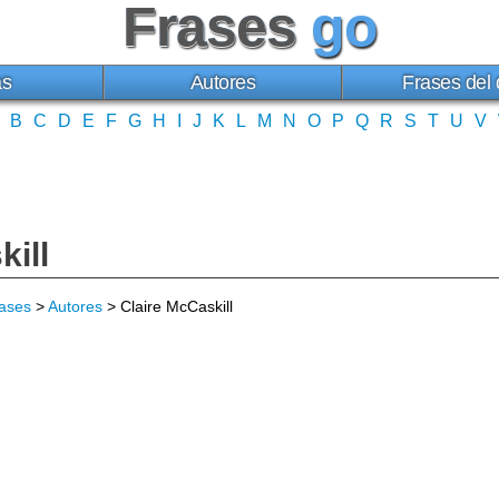
Frases
go
as
Autores
Frases del 
B
C
D
E
F
G
H
I
J
K
L
M
N
O
P
Q
R
S
T
U
V
kill
ases
>
Autores
> Claire McCaskill