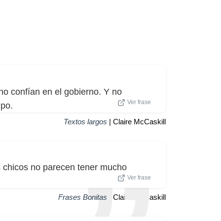
no confían en el gobierno. Y no
Ver frase
mpo.
Textos largos
| Claire McCaskill
os chicos no parecen tener mucho
Ver frase
Frases Bonitas
| Claire McCaskill