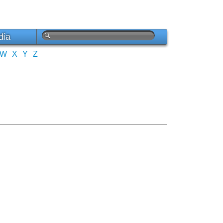
día
W
X
Y
Z