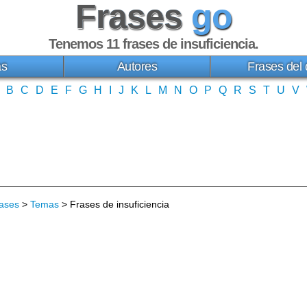
Frases
go
Tenemos 11
frases de insuficiencia
.
as
Autores
Frases del 
B
C
D
E
F
G
H
I
J
K
L
M
N
O
P
Q
R
S
T
U
V
ases
>
Temas
> Frases de insuficiencia