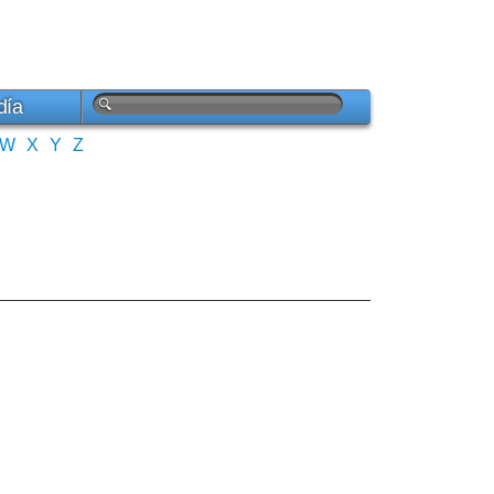
día
W
X
Y
Z