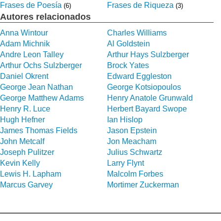
Frases de Poesía
Frases de Riqueza
(6)
(3)
Autores relacionados
Anna Wintour
Charles Williams
Adam Michnik
Al Goldstein
Andre Leon Talley
Arthur Hays Sulzberger
Arthur Ochs Sulzberger
Brock Yates
Daniel Okrent
Edward Eggleston
George Jean Nathan
George Kotsiopoulos
George Matthew Adams
Henry Anatole Grunwald
Henry R. Luce
Herbert Bayard Swope
Hugh Hefner
Ian Hislop
James Thomas Fields
Jason Epstein
John Metcalf
Jon Meacham
Joseph Pulitzer
Julius Schwartz
Kevin Kelly
Larry Flynt
Lewis H. Lapham
Malcolm Forbes
Marcus Garvey
Mortimer Zuckerman