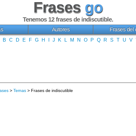
Frases
go
Tenemos 12
frases de indiscutible
.
as
Autores
Frases del 
B
C
D
E
F
G
H
I
J
K
L
M
N
O
P
Q
R
S
T
U
V
ases
>
Temas
> Frases de indiscutible