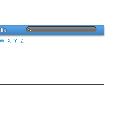
día
W
X
Y
Z