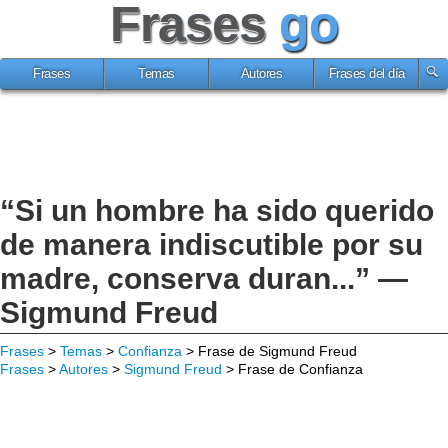
Frases
go
Frases
Temas
Autores
Frases del día
“Si un hombre ha sido querido
de manera indiscutible por su
madre, conserva duran...” —
Sigmund Freud
Frases
>
Temas
>
Confianza
> Frase de Sigmund Freud
Frases
>
Autores
>
Sigmund Freud
> Frase de Confianza