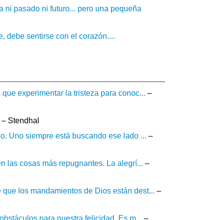
ía ni pasado ni futuro... pero una pequeña
, debe sentirse con el corazón....
que experimentar la tristeza para conoc...
–
– Stendhal
go. Uno siempre está buscando ese lado ...
–
n las cosas más repugnantes. La alegrí...
–
 que los mandamientos de Dios están dest...
–
bstáculos para nuestra felicidad. Es m...
–