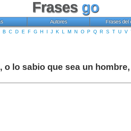
Frases
go
as
Autores
Frases del 
B
C
D
E
F
G
H
I
J
K
L
M
N
O
P
Q
R
S
T
U
V
, o lo sabio que sea un hombre, 