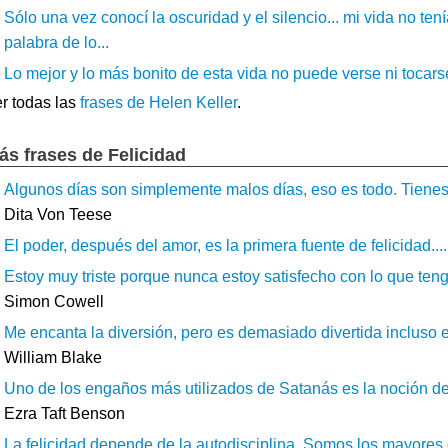
Sólo una vez conocí la oscuridad y el silencio... mi vida no ten
palabra de lo...
Lo mejor y lo más bonito de esta vida no puede verse ni tocarse
r todas las
frases de Helen Keller
.
ás frases de Felicidad
Algunos días son simplemente malos días, eso es todo. Tienes 
Dita Von Teese
El poder, después del amor, es la primera fuente de felicidad....
Estoy muy triste porque nunca estoy satisfecho con lo que ten
Simon Cowell
Me encanta la diversión, pero es demasiado divertida incluso e
William Blake
Uno de los engaños más utilizados de Satanás es la noción de
Ezra Taft Benson
La felicidad depende de la autodisciplina. Somos los mayores o