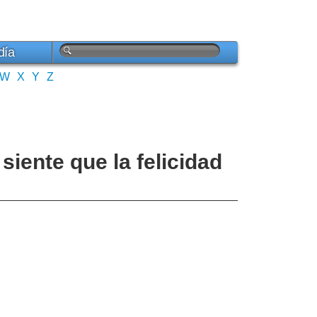
día
W
X
Y
Z
siente que la felicidad