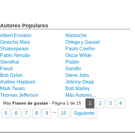
Autores Populares
Albert Einstein
Nietzsche
Groucho Marx
Ortega y Gasset
Shakespeare
Paulo Coelho
Pablo Neruda
Oscar Wilde
Stendhal
Platón
Freud
Gandhi
Bob Dylan
Steve Jobs
Audrey Hepburn
Johnny Depp
Mark Twain
Bob Marley
Thomas Jefferson
Más Autores...
Más
Frases de gustan
- Página 1 de 15
1
2
3
4
...
5
6
7
8
9
15
Siguiente