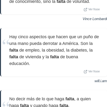
de conocimiento, sino la
falta
de voluntad.
Ver frase
Vince Lombardi
Hay cinco aspectos que hacen que un puño de
una mano pueda derrotar a América. Son la
falta
de empleo, la obesidad, la diabetes, la
falta
de vivienda y la
falta
de buena
educación.
Ver frase
will.i.am
No decir más de lo que haga
falta
, a quien
haga
falta
y cuando haga
falta
.