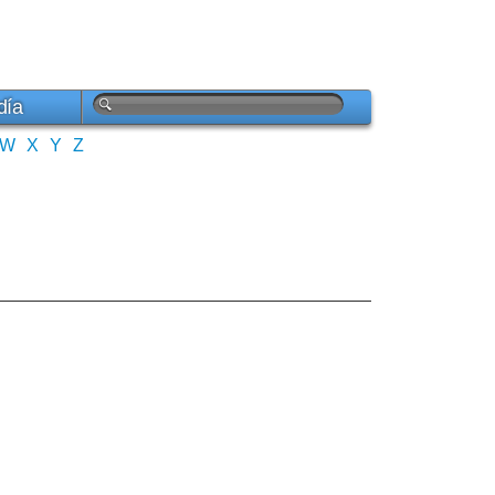
día
W
X
Y
Z