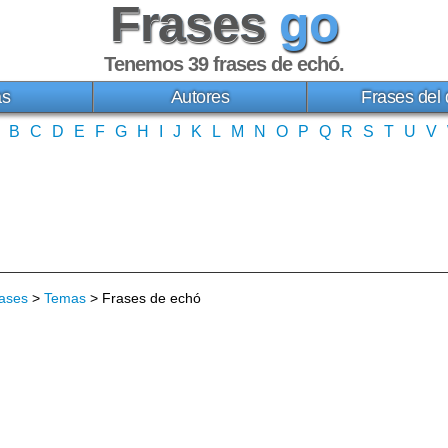
Frases
go
Tenemos 39
frases de echó
.
as
Autores
Frases del 
B
C
D
E
F
G
H
I
J
K
L
M
N
O
P
Q
R
S
T
U
V
ases
>
Temas
> Frases de echó