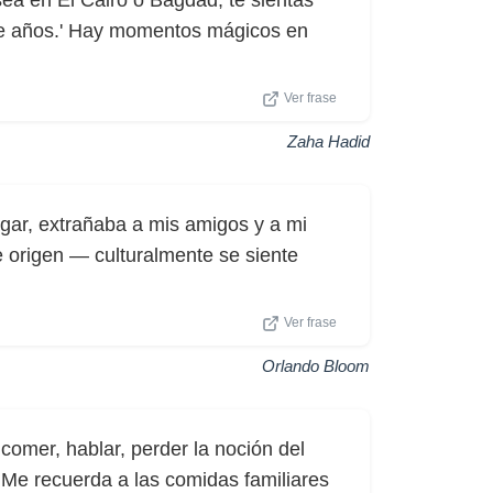
sea en El Cairo o Bagdad, te sientas
s de años.' Hay momentos mágicos en
Ver frase
Zaha Hadid
gar, extrañaba a mis amigos y a mi
e origen — culturalmente se siente
Ver frase
Orlando Bloom
omer, hablar, perder la noción del
 Me recuerda a las comidas familiares