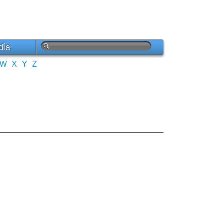
día
W
X
Y
Z