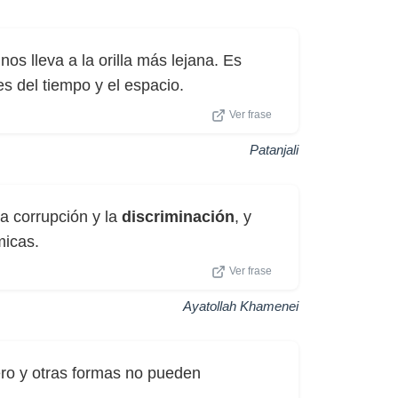
 nos lleva a la orilla más lejana. Es
es del tiempo y el espacio.
Ver frase
Patanjali
la corrupción y la
discriminación
, y
micas.
Ver frase
Ayatollah Khamenei
nero y otras formas no pueden