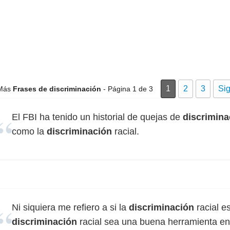
1
2
3
Sig
Más
Frases de discriminación
- Página 1 de 3
El FBI ha tenido un historial de quejas de
discrimina
como la
discriminación
racial.
Ni siquiera me refiero a si la
discriminación
racial e
discriminación
racial sea una buena herramienta en p