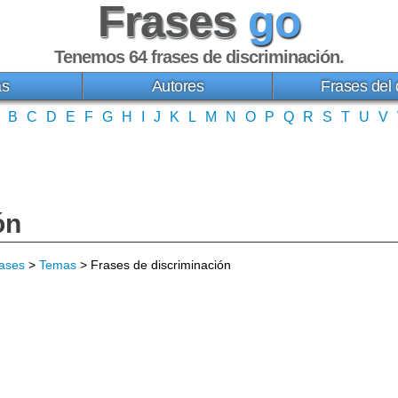
Frases
go
Tenemos 64
frases de discriminación
.
as
Autores
Frases del 
B
C
D
E
F
G
H
I
J
K
L
M
N
O
P
Q
R
S
T
U
V
ón
ases
>
Temas
> Frases de discriminación