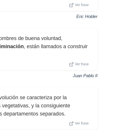
Ver frase
Eric Holder
 hombres de buena voluntad,
riminación
, están llamados a construir
Ver frase
Juan Pablo II
volución se caracteriza por la
 vegetativas, y la consiguiente
sus departamentos separados.
Ver frase