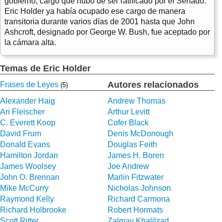
gobierno, cargo que hubo de ser ratificado por el Senado.
Eric Holder ya había ocupado ese cargo de manera
transitoria durante varios días de 2001 hasta que John
Ashcroft, designado por George W. Bush, fue aceptado por
la cámara alta.
Temas de Eric Holder
Autores relacionados
Frases de Leyes
(5)
Alexander Haig
Andrew Thomas
Ari Fleischer
Arthur Levitt
C. Everett Koop
Cofer Black
David Frum
Denis McDonough
Donald Evans
Douglas Feith
Hamilton Jordan
James H. Boren
James Woolsey
Joe Andrew
John O. Brennan
Marlin Fitzwater
Mike McCurry
Nicholas Johnson
Raymond Kelly
Richard Carmona
Richard Holbrooke
Robert Hormats
Scott Ritter
Zalmay Khalilzad