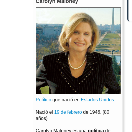
Carolyn Maloney
Político
que nació en
Estados Unidos
.
Nació el
19 de febrero
de 1946. (80
años)
Carolyn Maloney es una
política
de