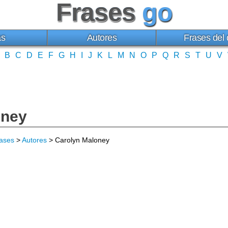
Frases
go
as
Autores
Frases del 
B
C
D
E
F
G
H
I
J
K
L
M
N
O
P
Q
R
S
T
U
V
oney
ases
>
Autores
> Carolyn Maloney