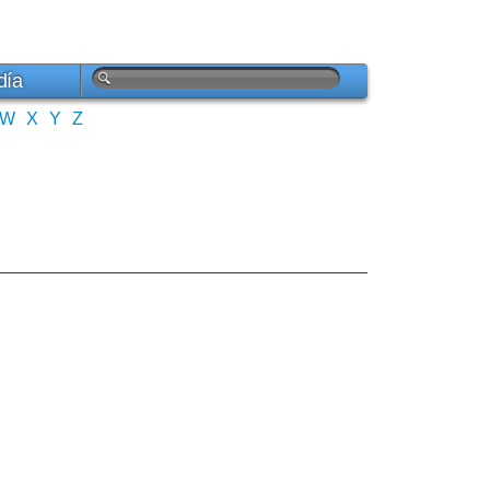
día
W
X
Y
Z