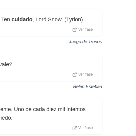
. Ten
cuidado
, Lord Snow. (Tyrion)
Ver frase
Juego de Tronos
vale?
Ver frase
Belén Esteban
ente. Uno de cada diez mil intentos
miedo.
Ver frase