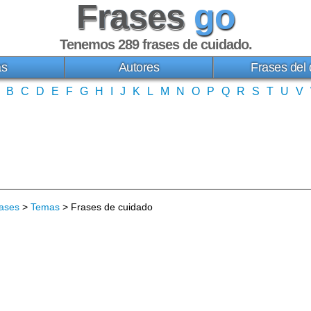
Frases
go
Tenemos 289
frases de cuidado
.
as
Autores
Frases del 
B
C
D
E
F
G
H
I
J
K
L
M
N
O
P
Q
R
S
T
U
V
ases
>
Temas
> Frases de cuidado