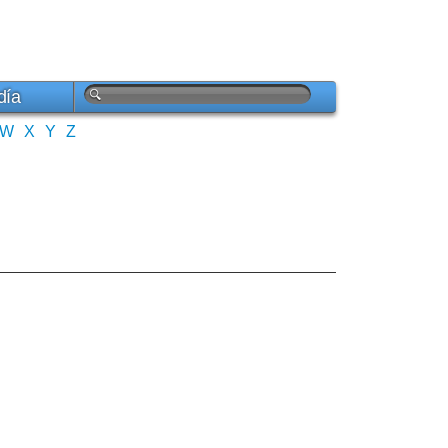
día
W
X
Y
Z