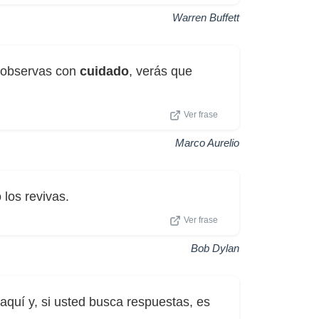
Warren Buffett
o observas con
cuidado
, verás que
Ver frase
Marco Aurelio
 los revivas.
Ver frase
Bob Dylan
quí y, si usted busca respuestas, es