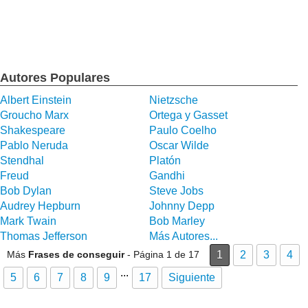
Autores Populares
Albert Einstein
Nietzsche
Groucho Marx
Ortega y Gasset
Shakespeare
Paulo Coelho
Pablo Neruda
Oscar Wilde
Stendhal
Platón
Freud
Gandhi
Bob Dylan
Steve Jobs
Audrey Hepburn
Johnny Depp
Mark Twain
Bob Marley
Thomas Jefferson
Más Autores...
Más
Frases de conseguir
- Página 1 de 17
1
2
3
4
...
5
6
7
8
9
17
Siguiente