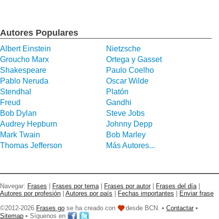
Autores Populares
Albert Einstein
Nietzsche
Groucho Marx
Ortega y Gasset
Shakespeare
Paulo Coelho
Pablo Neruda
Oscar Wilde
Stendhal
Platón
Freud
Gandhi
Bob Dylan
Steve Jobs
Audrey Hepburn
Johnny Depp
Mark Twain
Bob Marley
Thomas Jefferson
Más Autores...
Navegar:
Frases
|
Frases por tema
|
Frases por autor
|
Frases del día
|
Autores por profesión
|
Autores por país
|
Fechas importantes
|
Enviar frase
©2012-2026
Frases go
se ha creado con
desde BCN. •
Contactar
•
Sitemap
• Síguenos en