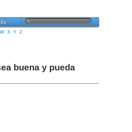
día
W
X
Y
Z
 sea buena y pueda