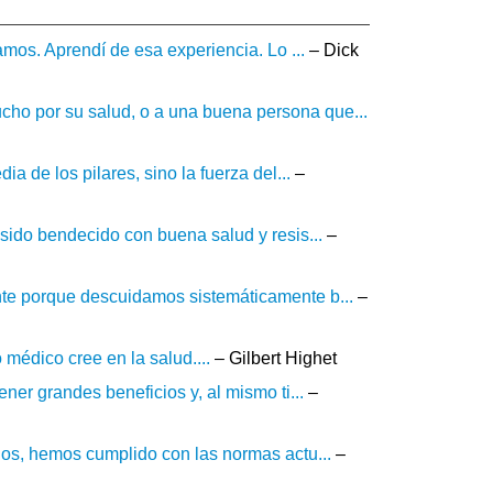
amos. Aprendí de esa experiencia. Lo ...
– Dick
ho por su salud, o a una buena persona que...
a de los pilares, sino la fuerza del...
–
sido bendecido con buena salud y resis...
–
nte porque descuidamos sistemáticamente b...
–
 médico cree en la salud....
– Gilbert Highet
ner grandes beneficios y, al mismo ti...
–
ños, hemos cumplido con las normas actu...
–