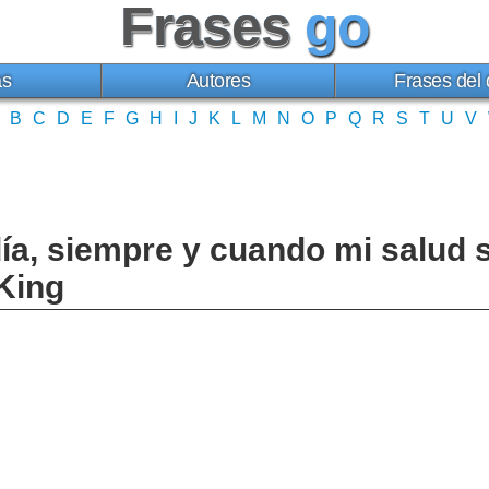
Frases
go
as
Autores
Frases del 
B
C
D
E
F
G
H
I
J
K
L
M
N
O
P
Q
R
S
T
U
V
día, siempre y cuando mi salud
 King