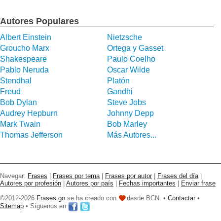
Autores Populares
Albert Einstein
Nietzsche
Groucho Marx
Ortega y Gasset
Shakespeare
Paulo Coelho
Pablo Neruda
Oscar Wilde
Stendhal
Platón
Freud
Gandhi
Bob Dylan
Steve Jobs
Audrey Hepburn
Johnny Depp
Mark Twain
Bob Marley
Thomas Jefferson
Más Autores...
Navegar:
Frases
|
Frases por tema
|
Frases por autor
|
Frases del día
|
Autores por profesión
|
Autores por país
|
Fechas importantes
|
Enviar frase
©2012-2026
Frases go
se ha creado con
desde BCN. •
Contactar
•
Sitemap
• Síguenos en