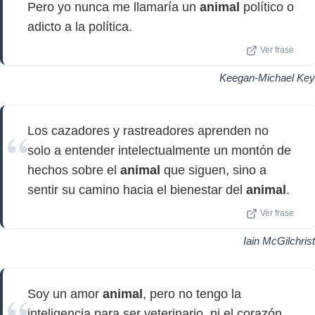
Pero yo nunca me llamaría un
animal
político o
adicto a la política.
Ver frase
Keegan-Michael Key
Los cazadores y rastreadores aprenden no
solo a entender intelectualmente un montón de
hechos sobre el
animal
que siguen, sino a
sentir su camino hacia el bienestar del
animal
.
Ver frase
Iain McGilchrist
Soy un amor
animal
, pero no tengo la
inteligencia para ser veterinario, ni el corazón