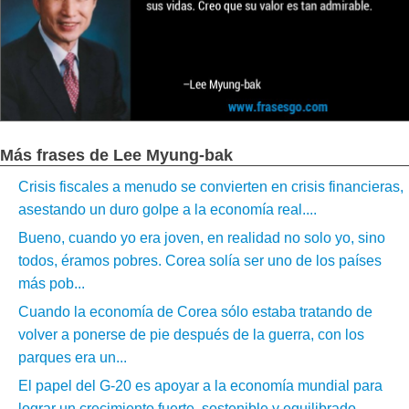
Más frases de Lee Myung-bak
Crisis fiscales a menudo se convierten en crisis financieras,
asestando un duro golpe a la economía real....
Bueno, cuando yo era joven, en realidad no solo yo, sino
todos, éramos pobres. Corea solía ser uno de los países
más pob...
Cuando la economía de Corea sólo estaba tratando de
volver a ponerse de pie después de la guerra, con los
parques era un...
El papel del G-20 es apoyar a la economía mundial para
lograr un crecimiento fuerte, sostenible y equilibrado....