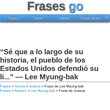
Frases
go
Frases
Temas
Autores
Frases del día
“Sé que a lo largo de su
historia, el pueblo de los
Estados Unidos defendió su
li...” — Lee Myung-bak
Frases
>
Temas
>
Justicia
> Frase de Lee Myung-bak
Frases
>
Autores
>
Lee Myung-bak
> Frase de Justicia