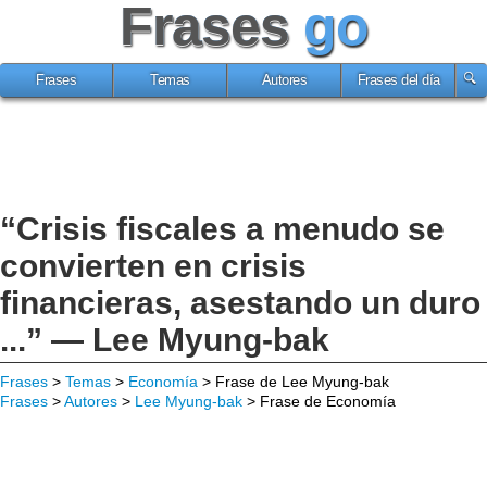
Frases
go
Frases
Temas
Autores
Frases del día
“Crisis fiscales a menudo se
convierten en crisis
financieras, asestando un duro
...” — Lee Myung-bak
Frases
>
Temas
>
Economía
> Frase de Lee Myung-bak
Frases
>
Autores
>
Lee Myung-bak
> Frase de Economía