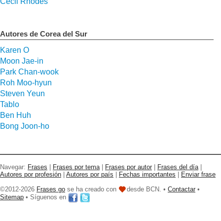
Cecil Rhodes
Autores de Corea del Sur
Karen O
Moon Jae-in
Park Chan-wook
Roh Moo-hyun
Steven Yeun
Tablo
Ben Huh
Bong Joon-ho
Navegar:
Frases
|
Frases por tema
|
Frases por autor
|
Frases del día
|
Autores por profesión
|
Autores por país
|
Fechas importantes
|
Enviar frase
©2012-2026
Frases go
se ha creado con
desde BCN. •
Contactar
•
Sitemap
• Síguenos en