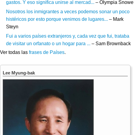
gastos. Y eso significa unirse al mercad...
– Olympia Snowe
Nosotros los inmigrantes a veces podemos sonar un poco
histéricos por esto porque venimos de lugares...
– Mark
Steyn
Fui a varios países extranjeros y, cada vez que fui, trataba
de visitar un orfanato o un hogar para ...
– Sam Brownback
Ver todas las
frases de Países
.
Lee Myung-bak