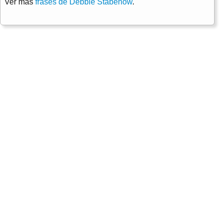
Ver más
frases de Debbie Stabenow
.