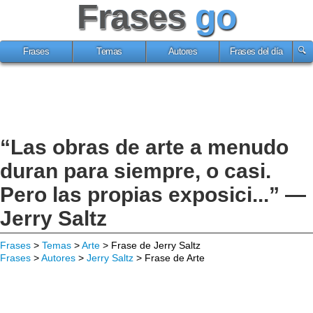
Frases
go
Frases
Temas
Autores
Frases del día
“Las obras de arte a menudo
duran para siempre, o casi.
Pero las propias exposici...” —
Jerry Saltz
Frases
>
Temas
>
Arte
> Frase de Jerry Saltz
Frases
>
Autores
>
Jerry Saltz
> Frase de Arte