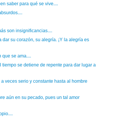
 en saber para qué se vive....
bsurdos....
s son insignificancias....
ar su corazón, su alegría. ¡Y la alegría es
 que se ama....
 tiempo se detiene de repente para dar lugar a
e a veces serio y constante hasta al hombre
re aún en su pecado, pues un tal amor
pio....