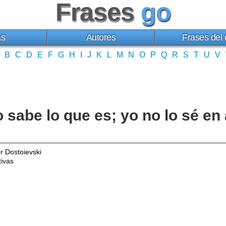
Frases
go
as
Autores
Frases del 
B
C
D
E
F
G
H
I
J
K
L
M
N
O
P
Q
R
S
T
U
V
lo sabe lo que es; yo no lo sé e
r Dostoievski
ivas