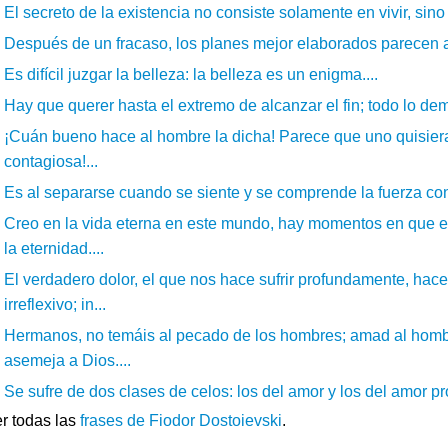
El secreto de la existencia no consiste solamente en vivir, sino
Después de un fracaso, los planes mejor elaborados parecen a
Es difícil juzgar la belleza: la belleza es un enigma....
Hay que querer hasta el extremo de alcanzar el fin; todo lo demá
¡Cuán bueno hace al hombre la dicha! Parece que uno quisiera d
contagiosa!...
Es al separarse cuando se siente y se comprende la fuerza con
Creo en la vida eterna en este mundo, hay momentos en que el
la eternidad....
El verdadero dolor, el que nos hace sufrir profundamente, hac
irreflexivo; in...
Hermanos, no temáis al pecado de los hombres; amad al homb
asemeja a Dios....
Se sufre de dos clases de celos: los del amor y los del amor pro
r todas las
frases de Fiodor Dostoievski
.