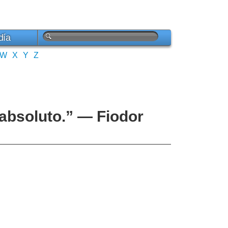
día
W
X
Y
Z
n absoluto.” — Fiodor