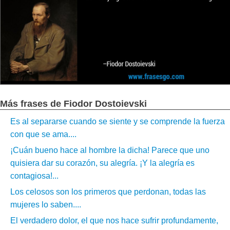
Más frases de Fiodor Dostoievski
Es al separarse cuando se siente y se comprende la fuerza
con que se ama....
¡Cuán bueno hace al hombre la dicha! Parece que uno
quisiera dar su corazón, su alegría. ¡Y la alegría es
contagiosa!...
Los celosos son los primeros que perdonan, todas las
mujeres lo saben....
El verdadero dolor, el que nos hace sufrir profundamente,