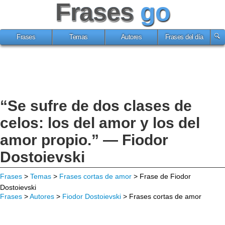
Frases
go
Frases
Temas
Autores
Frases del día
“Se sufre de dos clases de
celos: los del amor y los del
amor propio.” — Fiodor
Dostoievski
Frases
>
Temas
>
Frases cortas de amor
> Frase de Fiodor
Dostoievski
Frases
>
Autores
>
Fiodor Dostoievski
> Frases cortas de amor