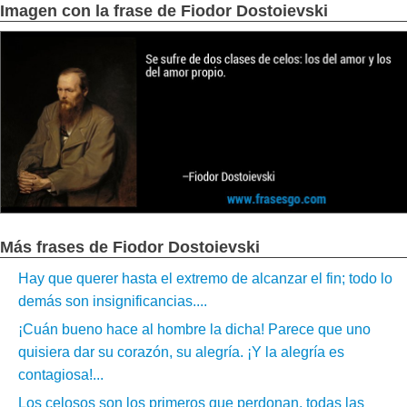
Imagen con la frase de Fiodor Dostoievski
Más frases de Fiodor Dostoievski
Hay que querer hasta el extremo de alcanzar el fin; todo lo
demás son insignificancias....
¡Cuán bueno hace al hombre la dicha! Parece que uno
quisiera dar su corazón, su alegría. ¡Y la alegría es
contagiosa!...
Los celosos son los primeros que perdonan, todas las