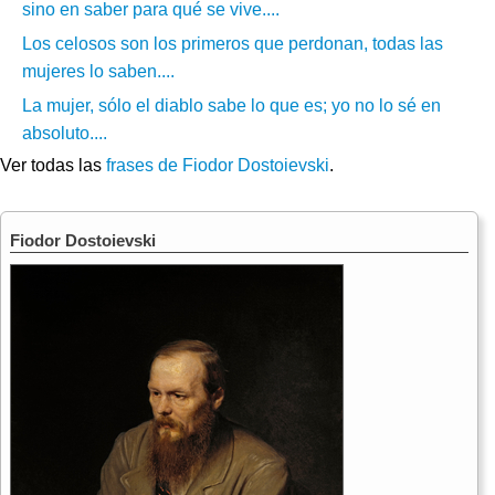
sino en saber para qué se vive....
Los celosos son los primeros que perdonan, todas las
mujeres lo saben....
La mujer, sólo el diablo sabe lo que es; yo no lo sé en
absoluto....
Ver todas las
frases de Fiodor Dostoievski
.
Fiodor Dostoievski