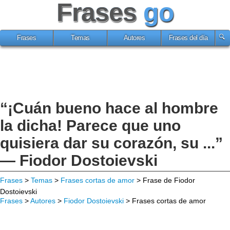
Frases
go
Frases
Temas
Autores
Frases del día
“¡Cuán bueno hace al hombre
la dicha! Parece que uno
quisiera dar su corazón, su ...”
— Fiodor Dostoievski
Frases
>
Temas
>
Frases cortas de amor
> Frase de Fiodor
Dostoievski
Frases
>
Autores
>
Fiodor Dostoievski
> Frases cortas de amor