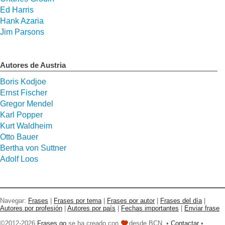
Ed Harris
Hank Azaria
Jim Parsons
Autores de Austria
Boris Kodjoe
Ernst Fischer
Gregor Mendel
Karl Popper
Kurt Waldheim
Otto Bauer
Bertha von Suttner
Adolf Loos
Navegar:
Frases
|
Frases por tema
|
Frases por autor
|
Frases del día
|
Autores por profesión
|
Autores por país
|
Fechas importantes
|
Enviar frase
©2012-2026
Frases go
se ha creado con
desde BCN. •
Contactar
•