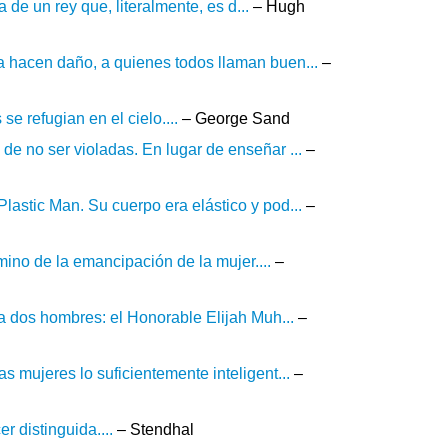
a de un rey que, literalmente, es d...
– Hugh
 hacen daño, a quienes todos llaman buen...
–
e refugian en el cielo....
– George Sand
e no ser violadas. En lugar de enseñar ...
–
astic Man. Su cuerpo era elástico y pod...
–
mino de la emancipación de la mujer....
–
 a dos hombres: el Honorable Elijah Muh...
–
 mujeres lo suficientemente inteligent...
–
r distinguida....
– Stendhal