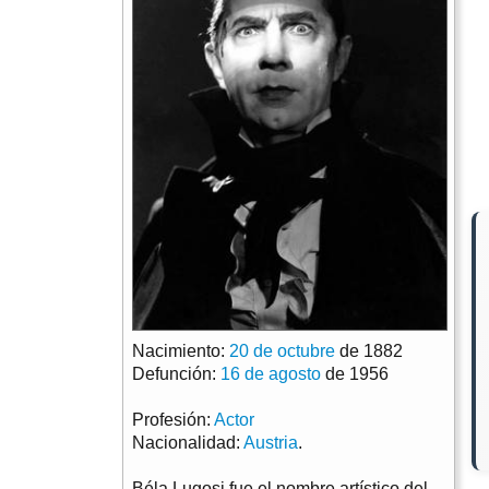
Nacimiento:
20 de octubre
de 1882
Defunción:
16 de agosto
de 1956
Profesión:
Actor
Nacionalidad:
Austria
.
Béla Lugosi fue el nombre artístico del