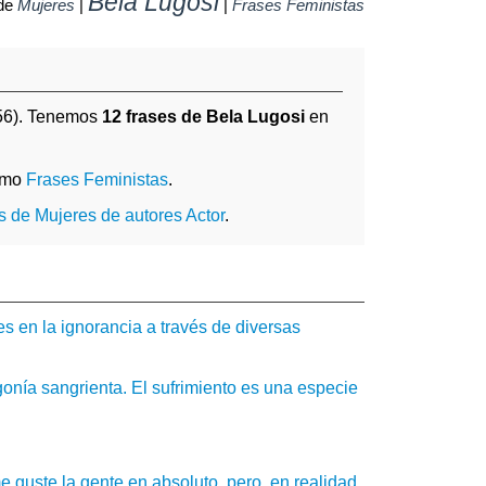
Bela Lugosi
 de
Mujeres
|
|
Frases Feministas
6). Tenemos
12 frases de Bela Lugosi
en
omo
Frases Feministas
.
s de Mujeres de autores Actor
.
s en la ignorancia a través de diversas
gonía sangrienta. El sufrimiento es una especie
 guste la gente en absoluto, pero, en realidad,