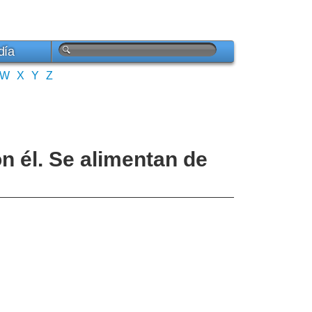
día
W
X
Y
Z
n él. Se alimentan de