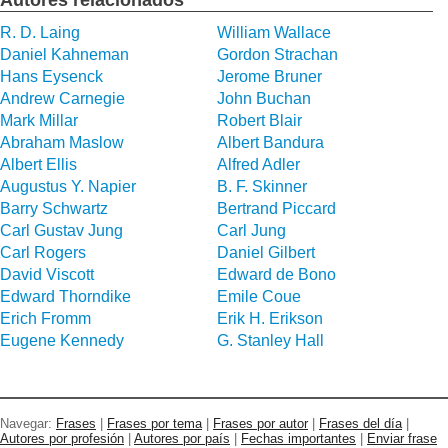
R. D. Laing
William Wallace
Daniel Kahneman
Gordon Strachan
Hans Eysenck
Jerome Bruner
Andrew Carnegie
John Buchan
Mark Millar
Robert Blair
Abraham Maslow
Albert Bandura
Albert Ellis
Alfred Adler
Augustus Y. Napier
B. F. Skinner
Barry Schwartz
Bertrand Piccard
Carl Gustav Jung
Carl Jung
Carl Rogers
Daniel Gilbert
David Viscott
Edward de Bono
Edward Thorndike
Emile Coue
Erich Fromm
Erik H. Erikson
Eugene Kennedy
G. Stanley Hall
Navegar:
Frases
|
Frases por tema
|
Frases por autor
|
Frases del día
|
Autores por profesión
|
Autores por país
|
Fechas importantes
|
Enviar frase