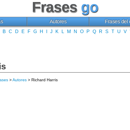
Frases
go
as
Autores
Frases del 
B
C
D
E
F
G
H
I
J
K
L
M
N
O
P
Q
R
S
T
U
V
is
ases
>
Autores
> Richard Harris