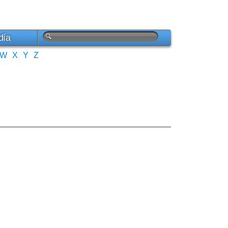
día
W
X
Y
Z