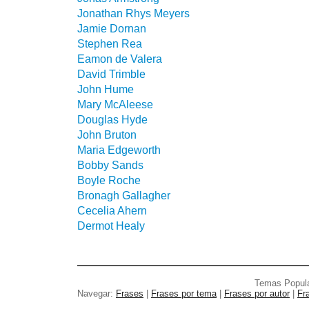
Jonathan Rhys Meyers
Jamie Dornan
Stephen Rea
Eamon de Valera
David Trimble
John Hume
Mary McAleese
Douglas Hyde
John Bruton
Maria Edgeworth
Bobby Sands
Boyle Roche
Bronagh Gallagher
Cecelia Ahern
Dermot Healy
Temas Popul
Navegar:
Frases
|
Frases por tema
|
Frases por autor
|
Fr