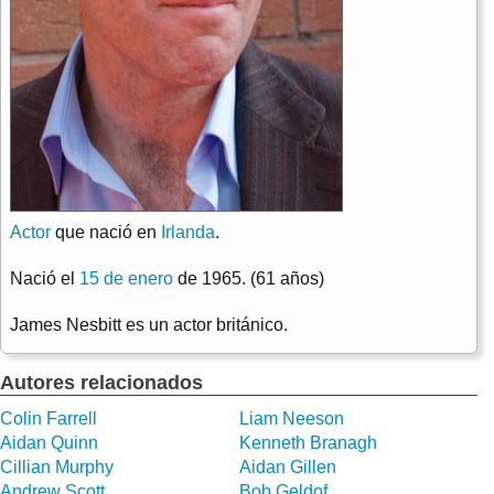
Actor
que nació en
Irlanda
.
Nació el
15 de enero
de 1965. (61 años)
James Nesbitt es un actor británico.
Autores relacionados
Colin Farrell
Liam Neeson
Aidan Quinn
Kenneth Branagh
Cillian Murphy
Aidan Gillen
Andrew Scott
Bob Geldof