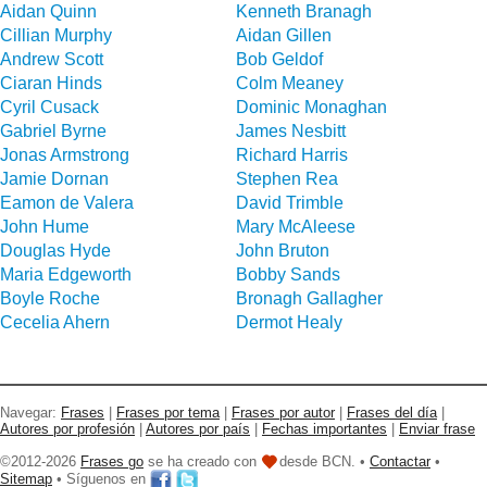
Aidan Quinn
Kenneth Branagh
Cillian Murphy
Aidan Gillen
Andrew Scott
Bob Geldof
Ciaran Hinds
Colm Meaney
Cyril Cusack
Dominic Monaghan
Gabriel Byrne
James Nesbitt
Jonas Armstrong
Richard Harris
Jamie Dornan
Stephen Rea
Eamon de Valera
David Trimble
John Hume
Mary McAleese
Douglas Hyde
John Bruton
Maria Edgeworth
Bobby Sands
Boyle Roche
Bronagh Gallagher
Cecelia Ahern
Dermot Healy
Navegar:
Frases
|
Frases por tema
|
Frases por autor
|
Frases del día
|
Autores por profesión
|
Autores por país
|
Fechas importantes
|
Enviar frase
©2012-2026
Frases go
se ha creado con
desde BCN. •
Contactar
•
Sitemap
• Síguenos en