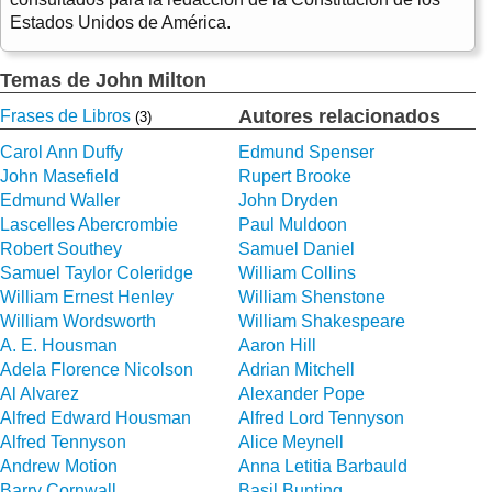
Estados Unidos de América.
Temas de John Milton
Autores relacionados
Frases de Libros
(3)
Carol Ann Duffy
Edmund Spenser
John Masefield
Rupert Brooke
Edmund Waller
John Dryden
Lascelles Abercrombie
Paul Muldoon
Robert Southey
Samuel Daniel
Samuel Taylor Coleridge
William Collins
William Ernest Henley
William Shenstone
William Wordsworth
William Shakespeare
A. E. Housman
Aaron Hill
Adela Florence Nicolson
Adrian Mitchell
Al Alvarez
Alexander Pope
Alfred Edward Housman
Alfred Lord Tennyson
Alfred Tennyson
Alice Meynell
Andrew Motion
Anna Letitia Barbauld
Barry Cornwall
Basil Bunting