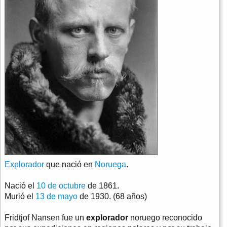
Explorador
que nació en
Noruega
.
Nació el
10 de octubre
de 1861.
Murió el
13 de mayo
de 1930. (68 años)
Fridtjof Nansen fue un
explorador
noruego reconocido