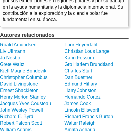
por sus expediciones en regiones polares y por su trabajo
en la ayuda humanitaria y la diplomacia internacional. Su
contribución a la exploración y la ciencia polar fue
fundamental en su época.
Autores relacionados
Roald Amundsen
Thor Heyerdahl
Liv Ullmann
Christian Lous Lange
Jo Nesbo
Karin Fossum
Grete Waitz
Gro Harlem Brundtland
Kjell Magne Bondevik
Charles Sturt
Christopher Columbus
Dan Buettner
David Livingstone
Edmund Hillary
Ernest Shackleton
Harry Johnston
Henry Morton Stanley
Hernando Cortez
Jacques Yves Cousteau
James Cook
John Wesley Powell
Lincoln Ellsworth
Richard E. Byrd
Richard Francis Burton
Robert Falcon Scott
Walter Raleigh
William Adams
Amrita Acharia