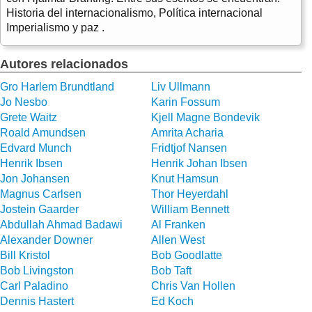
Historia del internacionalismo, Política internacional
Imperialismo y paz .
Autores relacionados
Gro Harlem Brundtland
Liv Ullmann
Jo Nesbo
Karin Fossum
Grete Waitz
Kjell Magne Bondevik
Roald Amundsen
Amrita Acharia
Edvard Munch
Fridtjof Nansen
Henrik Ibsen
Henrik Johan Ibsen
Jon Johansen
Knut Hamsun
Magnus Carlsen
Thor Heyerdahl
Jostein Gaarder
William Bennett
Abdullah Ahmad Badawi
Al Franken
Alexander Downer
Allen West
Bill Kristol
Bob Goodlatte
Bob Livingston
Bob Taft
Carl Paladino
Chris Van Hollen
Dennis Hastert
Ed Koch