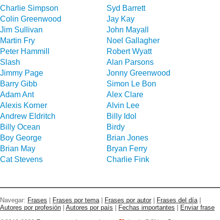
Charlie Simpson
Syd Barrett
Colin Greenwood
Jay Kay
Jim Sullivan
John Mayall
Martin Fry
Noel Gallagher
Peter Hammill
Robert Wyatt
Slash
Alan Parsons
Jimmy Page
Jonny Greenwood
Barry Gibb
Simon Le Bon
Adam Ant
Alex Clare
Alexis Korner
Alvin Lee
Andrew Eldritch
Billy Idol
Billy Ocean
Birdy
Boy George
Brian Jones
Brian May
Bryan Ferry
Cat Stevens
Charlie Fink
Navegar:
Frases
|
Frases por tema
|
Frases por autor
|
Frases del día
|
Autores por profesión
|
Autores por país
|
Fechas importantes
|
Enviar frase