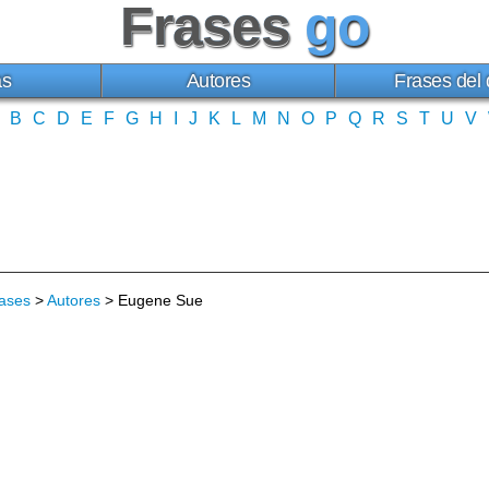
Frases
go
as
Autores
Frases del 
B
C
D
E
F
G
H
I
J
K
L
M
N
O
P
Q
R
S
T
U
V
ases
>
Autores
> Eugene Sue