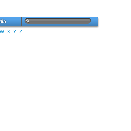
día
W
X
Y
Z