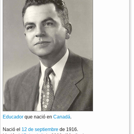
Educador
que nació en
Canadá
.
Nació el
12 de septiembre
de 1916.