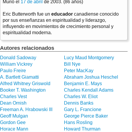
Murió el
17 de abril
de 2003. (86 años)
Eric Butterworth fue un
educador
canadiense conocido
por sus enseñanzas en espiritualidad y liderazgo,
influyendo en movimientos de crecimiento personal y
espiritualidad moderna.
Autores relacionados
Donald Sadoway
Lucy Maud Montgomery
William Vickrey
Bill Nye
Paulo Freire
Peter MacKay
A. Bartlett Giamatti
Abraham Joshua Heschel
Alfred Whitney Griswold
Benjamin E. Mays
Booker T. Washington
Charles Kendall Adams
Charles Vest
Charles W. Eliot
Dean Ornish
Dennis Banks
Freeman A. Hrabowski III
Gary L. Francione
Geoff Mulgan
George Pierce Baker
Gordon Gee
Hans Rosling
Horace Mann
Howard Thurman